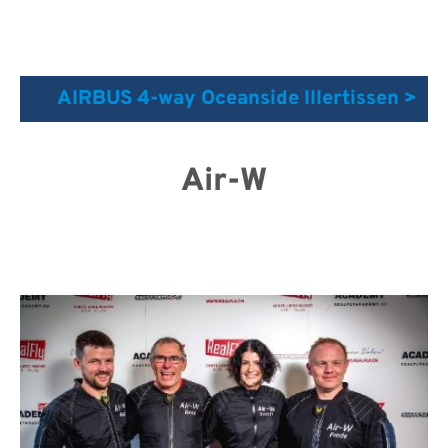
AIRBUS 4-way Oceanside Illertissen >
Air-W