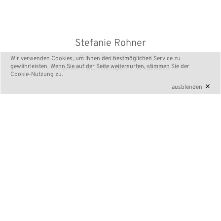
Stefanie Rohner
9555 Tobel (Schweiz)
aus
Wir verwenden Cookies, um Ihnen den bestmöglichen Service zu
gewährleisten. Wenn Sie auf der Seite weitersurfen, stimmen Sie der
PSC Triengen / Windwerk
fliegt bei
Cookie-Nutzung
zu.
×
ausblenden
AIRBUS 4-way Oceanside Illertissen >