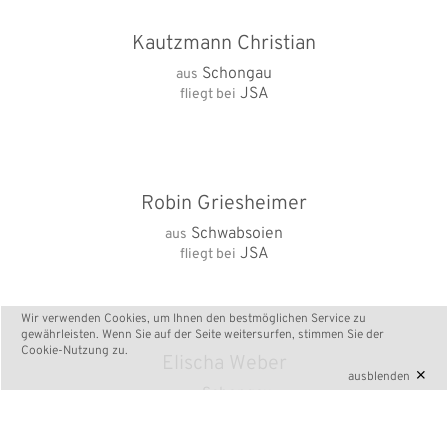
Kautzmann Christian
Schongau
aus
JSA
fliegt bei
Robin Griesheimer
Schwabsoien
aus
JSA
fliegt bei
Wir verwenden Cookies, um Ihnen den bestmöglichen Service zu
gewährleisten. Wenn Sie auf der Seite weitersurfen, stimmen Sie der
Cookie-Nutzung
zu.
Elischa Weber
×
ausblenden
Schongau
aus
FSZ Saar / JSA
fliegt bei