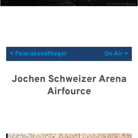
© FlyStation Munich
< Feierabendflieger
On Air >
Jochen Schweizer Arena
Airfource