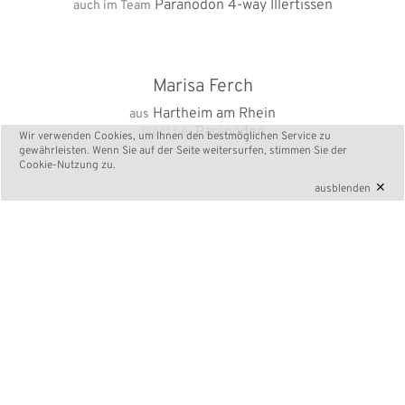
Paranodon 4-way Illertissen
auch im Team
Marisa Ferch
Hartheim am Rhein
aus
Paranodon
fliegt bei
Wir verwenden Cookies, um Ihnen den bestmöglichen Service zu
gewährleisten. Wenn Sie auf der Seite weitersurfen, stimmen Sie der
Cookie-Nutzung
zu.
×
ausblenden
< PARANODON 4-way Illertissen
Paranodon Futura 3 >